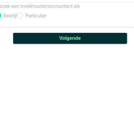
 zoek een boekhouder/accountant als
Bedrijf
Particulier
Volgende