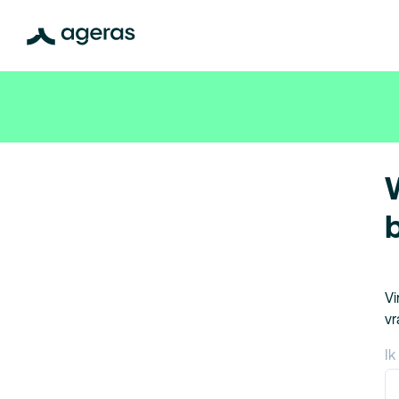
Vi
vr
Ik