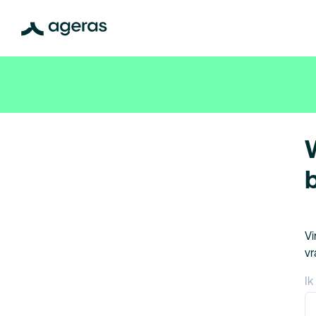
Vi
vr
Ik