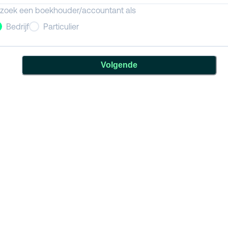
 zoek een boekhouder/accountant als
Bedrijf
Particulier
Volgende