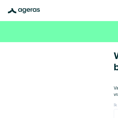
Vi
vr
Ik