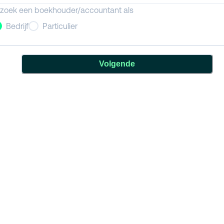
 zoek een boekhouder/accountant als
Bedrijf
Particulier
Volgende