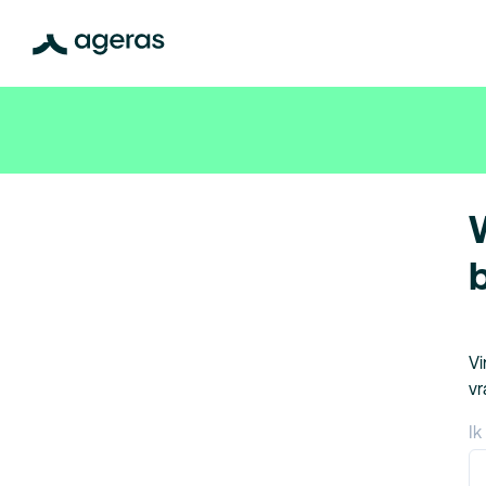
Vi
vr
Ik