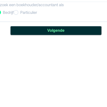
 zoek een boekhouder/accountant als
Bedrijf
Particulier
Volgende