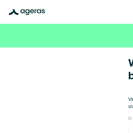
Vi
vr
Ik