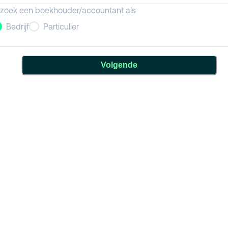
 zoek een boekhouder/accountant als
Bedrijf
Particulier
Volgende