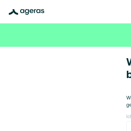
Wi
g
Ic