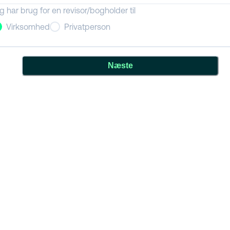
g har brug for en revisor/bogholder til
Virksomhed
Privatperson
Næste