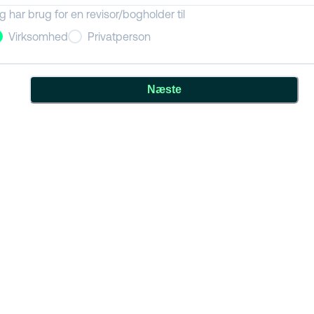
g har brug for en revisor/bogholder til
Virksomhed
Privatperson
Næste