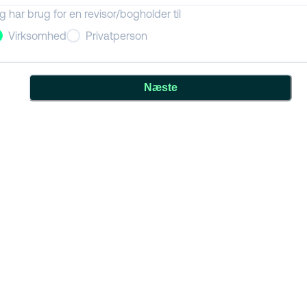
g har brug for en revisor/bogholder til
Virksomhed
Privatperson
Næste