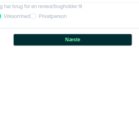
g har brug for en revisor/bogholder til
Virksomhed
Privatperson
Næste