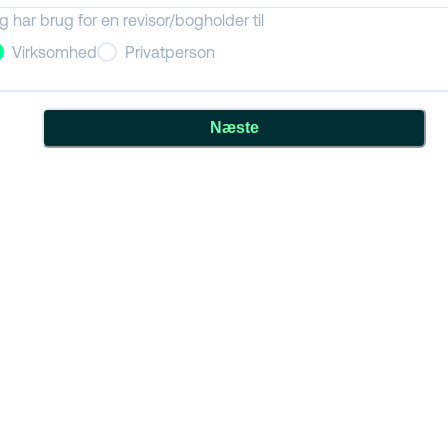
g har brug for en revisor/bogholder til
Virksomhed
Privatperson
Næste