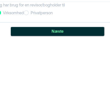
g har brug for en revisor/bogholder til
Virksomhed
Privatperson
Næste