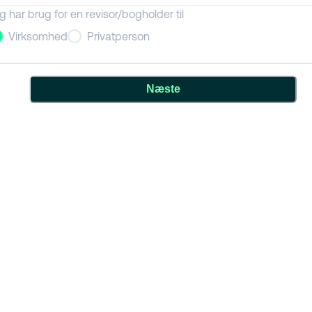
g har brug for en revisor/bogholder til
Virksomhed
Privatperson
Næste