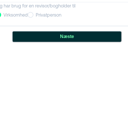
g har brug for en revisor/bogholder til
Virksomhed
Privatperson
Næste