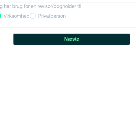
g har brug for en revisor/bogholder til
Virksomhed
Privatperson
Næste