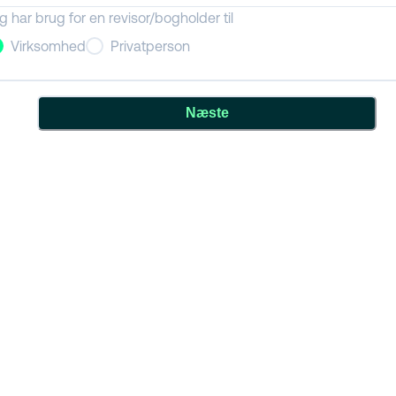
g har brug for en revisor/bogholder til
Virksomhed
Privatperson
Næste