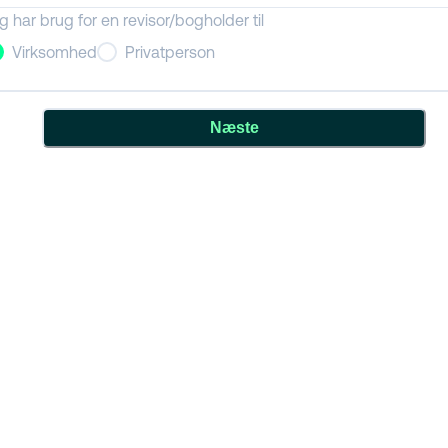
g har brug for en revisor/bogholder til
Virksomhed
Privatperson
Næste