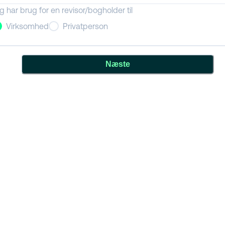
g har brug for en revisor/bogholder til
Virksomhed
Privatperson
Næste